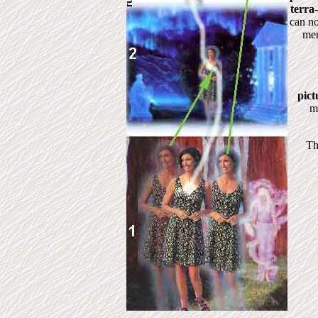
terra
can no
mem
pict
m
Th