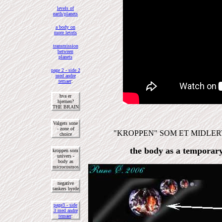
levels of
earth/planets
a body on
more levels
transmission
between
planets
page 2 - side 2
med andre
temaer
:
hva er
hjernen?
THE BRAIN
Valgets sone
- zone of
"KROPPEN" SOM ET MIDLER
choice
the body as a temporary
kroppen som
univers -
body as
microcosmos
negative
tankers byrde
page3 - side
3 med andre
temaer
: