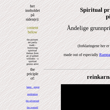
her
Spiritual pr
innholdet
på
p
siden(e):
Åndelige grunnpri
content
below
the pictures
are partly
(forklaringene her er
made -
borrowing
spirtitual
themes from
made out of especially
Rampa
art of gilbert
williams - a
spiritual
genius artist
the
priciple
reinkarna
of:
bønn prayer
meditation
the silvercord
the overself