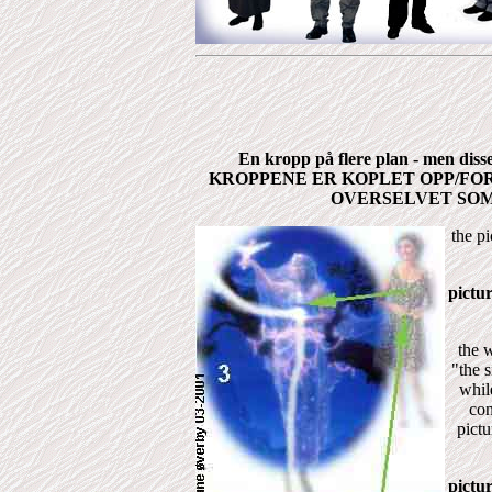
En kropp på flere plan - men diss
KROPPENE ER KOPLET OPP/FORB
OVERSELVET SOM
the
pi
pictur
the w
"the 
whil
con
pictu
pictur