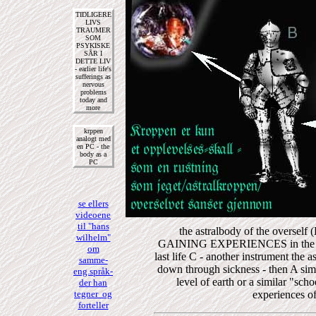
TIDLIGERE
LIVS
TRAUMER
SOM
PSYKISKE
SÅR I
DETTE LIV
- earlier life's
sufferings as
nervous
problems
today and
more
krppen
analogt med
en PC - the
body as a
PC
se ellers
videoene
til "hans
the astralbody of the oversel
wilhelm"
GAINING EXPERIENCES in the "dime
om
last life C - another instrument the
samme-
down through sickness - then A simpl
eng.språk-
level of earth or a similar "scho
der han
tegner og
experiences of
forteller