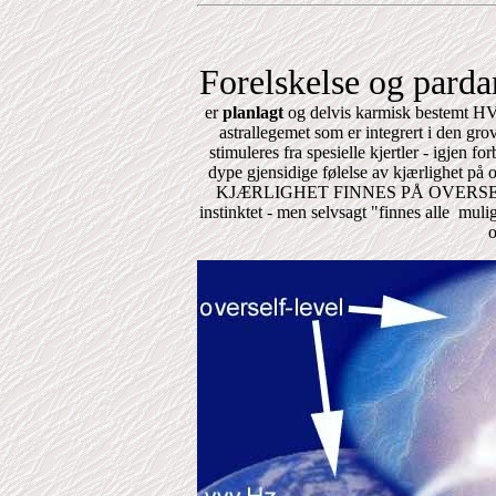
Forelskelse og parda
er
planlagt
og delvis karmisk bestemt HVE
astrallegemet som er integrert i den g
stimuleres fra spesielle kjertler - igjen 
dype gjensidige følelse av kjærlighet på
KJÆRLIGHET FINNES PÅ OVERSELV-NIV
instinktet - men selvsagt "finnes alle mu
o