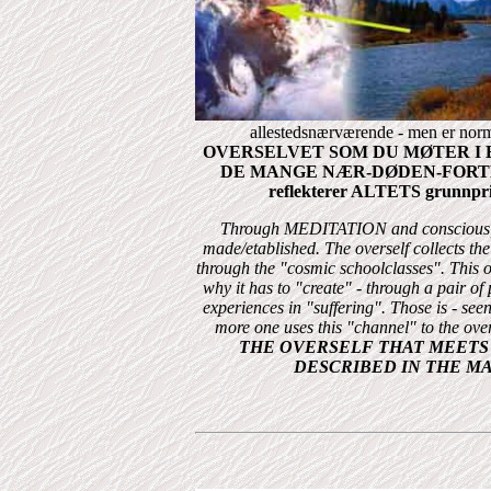
allestedsnærværende - men er norma
OVERSELVET SOM DU MØTER I E
DE MANGE NÆR-DØDEN-FORTELLINGEN
reflekterer ALTETS grunnprins
Through MEDITATION and
conscious,
made/etablished. The overself collects the
through the "cosmic schoolclasses". This o
why it has to "create" - through a pair of
experiences in "suffering". Those is - seen
more one uses this "channel" to the over
THE OVERSELF THAT MEETS Y
DESCRIBED IN THE M