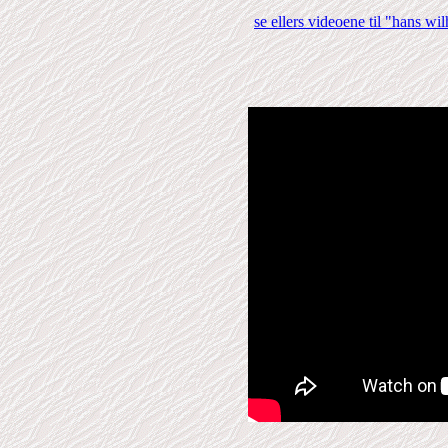
se ellers videoene til "hans w