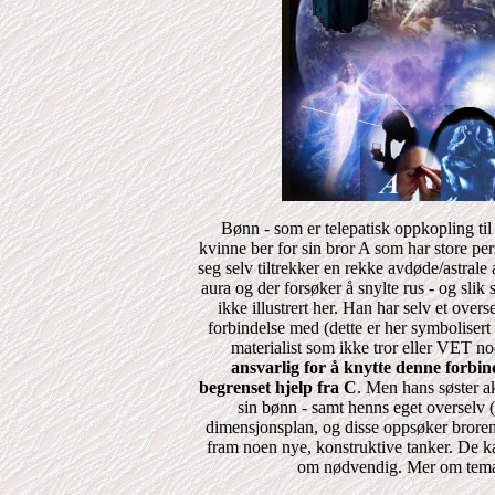
Bønn - som er telepatisk oppkopling til 
kvinne ber for sin bror A som har store per
seg selv tiltrekker en rekke avdøde/astrale
aura og der forsøker å snylte rus - og slik
ikke illustrert her. Han har selv et ove
forbindelse med (dette er her symbolisert
materialist som ikke tror eller VET n
ansvarlig for å knytte denne forbin
begrenset hjelp fra C
. Men hans søster ak
sin bønn - samt henns eget overselv (v
dimensjonsplan, og disse oppsøker broren
fram noen nye, konstruktive tanker. De 
om nødvendig. Mer om tema