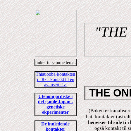
"THE
linker til samme tema:
Thiauooba-kontakten
i - 87 - kontakt til en
avansert siv.
THE ON
Utenomjordiske i
det gamle Japan -
genetiske
(Boken er kanalisert
ekperimenter
hatt kontakter (astral
henviser til side ti 
De innledende
også kontakt til 
kontakter