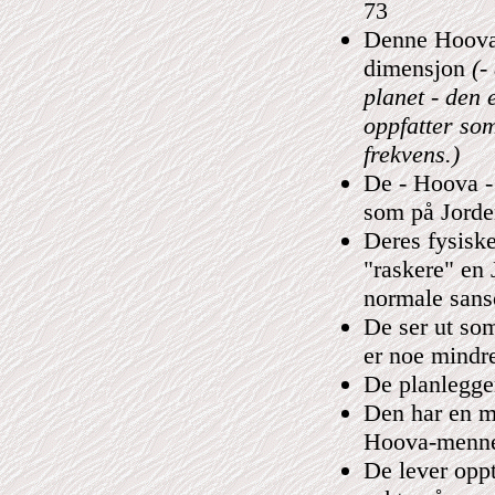
73
Denne Hoova e
dimensjon
(-
planet - den 
oppfatter so
frekvens.)
De - Hoova - 
som på Jorde
Deres fysiske
"raskere" en 
normale sans
De ser ut so
er noe mindr
De planlegger
Den har en m
Hoova-mennes
De lever oppt