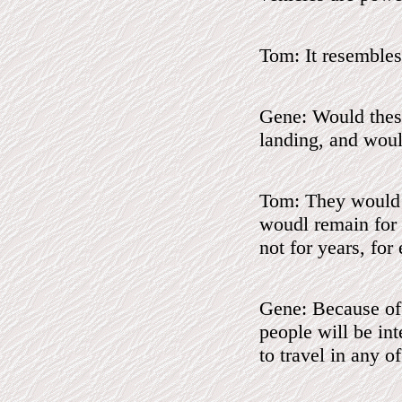
Tom: It resembles
Gene: Would these
landing, and wou
Tom: They would h
woudl remain for a
not for years, fo
Gene: Because of 
people will be in
to travel in any o