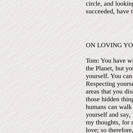
circle, and lookin
succeeded, have t
ON LOVING Y
Tom: You have wit
the Planet, but y
yourself. You can
Respecting yourse
areas that you dis
those hidden thin
humans can walk 
yourself and say,
my thoughts, for 
love; so therefor