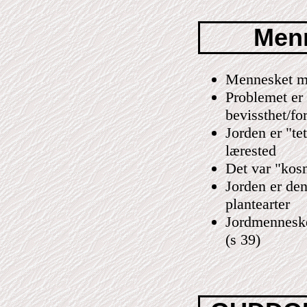
Menn
Mennesket må 
Problemet er
bevissthet/fo
Jorden er "tet
lærested
Det var "kos
Jorden er den
plantearter
Jordmennesket
(s 39)