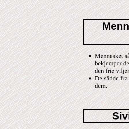
Menn
Mennesket sår
bekjemper de
den frie vilje
De sådde frø 
dem.
Siv