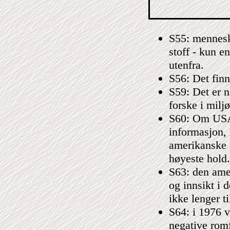
S55: menneske
stoff - kun e
utenfra.
S56: Det finn
S59: Det er n
forske i milj
S60: Om USA
informasjon, 
amerikanske 
høyeste hold.
S63: den amer
og innsikt i 
ikke lenger til
S64: i 1976 va
negative rom