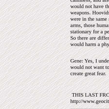
would not have th
weapons. Hoovids 
were in the same 
arms, those huma
stationary for a p
So there are diff
would harm a phy
Gene: Yes, I unde
would not want to
create great fear.
THIS LAST FR
http://www.geoci