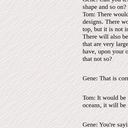
shape and so on? 
Tom: There would 
designs. There wo
top, but it is not 
There will also b
that are very larg
have, upon your oc
that not so?
Gene: That is cor
Tom: It would be 
oceans, it will be
Gene: You're sayi