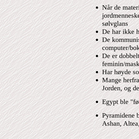
Når de materi
jordmenneske
sølvglans
De har ikke h
De kommunise
computer/bok
De er dobbel
feminin/mask
Har høyde so
Mange herfra 
Jorden, og d
Egypt ble "fø
Pyramidene b
Ashan, Altea