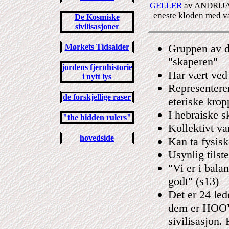
GELLER
av ANDRIJA P
eneste kloden med val
De Kosmiske
sivilisasjoner
Gruppen av de 
Mørkets Tidsalder
"skaperen"
jordens fjernhistorie
Har vært ved 
i nytt lys
Representerer
de forskjellige raser
eteriske krop
I hebraiske s
"the hidden rulers"
Kollektivt var
hovedside
Kan ta fysisk
Usynlig tilst
"Vi er i balan
godt" (s13)
Det er 24 led
dem er HOOVA
sivilisasjon.