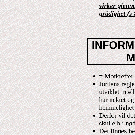
virker gjenn
grådighet (s 
INFORM
M
= Motkrefter 
Jordens regje
utviklet inte
har nektet og
hemmelighet h
Derfor vil de
skulle bli nø
Det finnes be