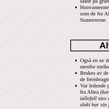
sakte på grun
Hoovamennes
som de fra A
Sumeererne.
Al
Også en av de 
utenfor melk
Brukes av de
de frembragte
Var ledende p
fra Altea
(ka
iallefall sies
slekt har sin