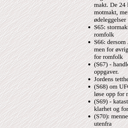
makt. De 24 
motmakt, men 
ødeleggelser
S65: stormakt
romfolk
S66: dersom J
men for øvrig
for romfolk
(S67) - handl
oppgaver.
Jordens tett
(S68) om UFO-
løse opp for
(S69) - katas
klarhet og fo
(S70): menne
utenfra