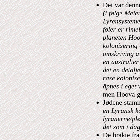
Det var denn
(i følge Meie
Lyrensysteme
føler er rime
planeten Hoo
kolonisering
omskriving a
en australier
det en detalj
rase kolonise
åpnes i eget
men Hoova gj
Jødene stam
en Lyransk ko
lyranerne/ple
det som i dag
De brakte fr