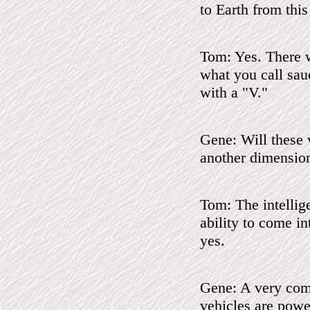
to Earth from this
Tom: Yes. There w
what you call sauc
with a "V."
Gene: Will these 
another dimension
Tom: The intellige
ability to come i
yes.
Gene: A very com
vehicles are pow