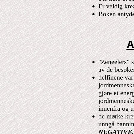
Er veldig kre
Boken antyde
A
"Zeneelers" s
av de besøke
delfinene va
jordmennesker
gjøre et ener
jordmenneske
innenfra og u
de mørke kref
unngå bannin
NEGATIVE, de