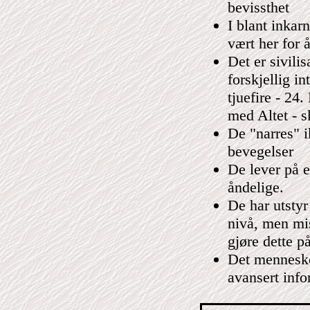
bevissthet
I blant inkarn
vært her for å
Det er sivili
forskjellig i
tjuefire - 24
med Altet - 
De "narres" 
bevegelser
De lever på e
åndelige.
De har utstyr
nivå, men mi
gjøre dette på
Det menneske
avansert info