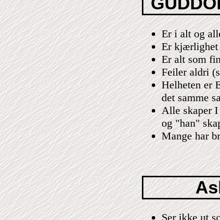
GUDDOM
Er i alt og all
Er kjærlighet
Er alt som fi
Feiler aldri (
Helheten er E
det samme sa
Alle skaper I
og "han" skape
Mange har bru
As
Ser ikke ut 